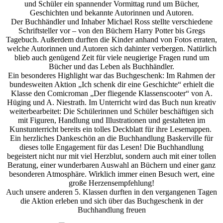
und Schüler ein spannender Vormittag rund um Bücher,
Geschichten und bekannte Autorinnen und Autoren.
Der Buchhändler und Inhaber Michael Ross stellte verschiedene
Schriftsteller vor – von den Büchern Harry Potter bis Gregs
Tagebuch. Außerdem durften die Kinder anhand von Fotos erraten,
welche Autorinnen und Autoren sich dahinter verbergen. Natürlich
blieb auch genügend Zeit für viele neugierige Fragen rund um
Bücher und das Leben als Buchhändler.
Ein besonderes Highlight war das Buchgeschenk: Im Rahmen der
bundesweiten Aktion „Ich schenk dir eine Geschichte“ erhielt die
Klasse den Comicroman „Der fliegende Klassenscooter“ von A.
Hüging und A. Niestrath. Im Unterricht wird das Buch nun kreativ
weiterbearbeitet: Die Schülerinnen und Schüler beschäftigen sich
mit Figuren, Handlung und Illustrationen und gestalteten im
Kunstunterricht bereits ein tolles Deckblatt für ihre Lesemappen.
Ein herzliches Dankeschön an die Buchhandlung Baskerville für
dieses tolle Engagement für das Lesen! Die Buchhandlung
begeistert nicht nur mit viel Herzblut, sondern auch mit einer tollen
Beratung, einer wunderbaren Auswahl an Büchern und einer ganz
besonderen Atmosphäre. Wirklich immer einen Besuch wert, eine
große Herzensempfehlung!
Auch unsere anderen 5. Klassen durften in den vergangenen Tagen
die Aktion erleben und sich über das Buchgeschenk in der
Buchhandlung freuen