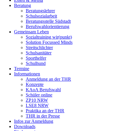
Essen & Mensa
Beratung
Beratungslehrer
Schulsozialarbeit
Beratungsstelle Südstadt
Berufswahlorientierung
Gemeinsam Leben
Sozialtraining wir(punkt)
Solution Focussed Minds
Streitschlichter
Schulsanitäter
Sporthelfer
Schulhund
Termine
Informationen
Anmeldung an der THR
Konzepte
KAoA Berufswahl
Schüler online
ZP10 NRW
LSE8 NRW
Praktika an der THR
THR in der Presse
Infos zur Anmeldung
Downloads