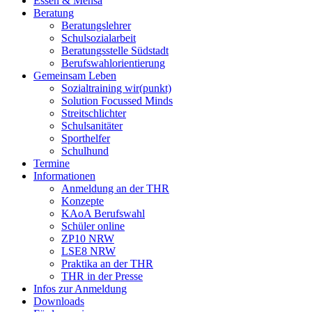
Essen & Mensa
Beratung
Beratungslehrer
Schulsozialarbeit
Beratungsstelle Südstadt
Berufswahlorientierung
Gemeinsam Leben
Sozialtraining wir(punkt)
Solution Focussed Minds
Streitschlichter
Schulsanitäter
Sporthelfer
Schulhund
Termine
Informationen
Anmeldung an der THR
Konzepte
KAoA Berufswahl
Schüler online
ZP10 NRW
LSE8 NRW
Praktika an der THR
THR in der Presse
Infos zur Anmeldung
Downloads