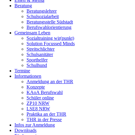
Essen & Mensa
Beratung
Beratungslehrer
Schulsozialarbeit
Beratungsstelle Südstadt
Berufswahlorientierung
Gemeinsam Leben
Sozialtraining wir(punkt)
Solution Focussed Minds
Streitschlichter
Schulsanitäter
Sporthelfer
Schulhund
Termine
Informationen
Anmeldung an der THR
Konzepte
KAoA Berufswahl
Schüler online
ZP10 NRW
LSE8 NRW
Praktika an der THR
THR in der Presse
Infos zur Anmeldung
Downloads