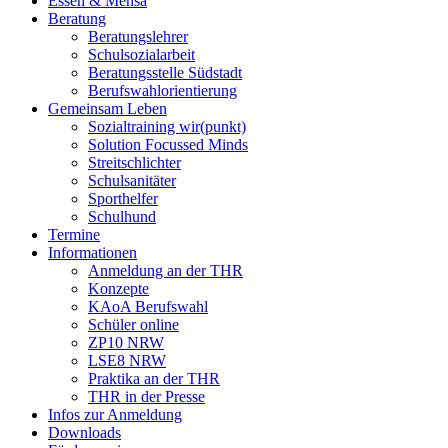
Essen & Mensa
Beratung
Beratungslehrer
Schulsozialarbeit
Beratungsstelle Südstadt
Berufswahlorientierung
Gemeinsam Leben
Sozialtraining wir(punkt)
Solution Focussed Minds
Streitschlichter
Schulsanitäter
Sporthelfer
Schulhund
Termine
Informationen
Anmeldung an der THR
Konzepte
KAoA Berufswahl
Schüler online
ZP10 NRW
LSE8 NRW
Praktika an der THR
THR in der Presse
Infos zur Anmeldung
Downloads