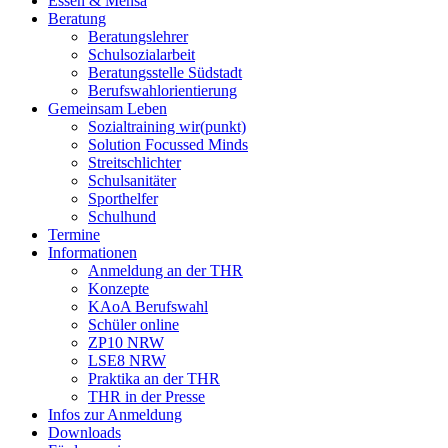
Essen & Mensa
Beratung
Beratungslehrer
Schulsozialarbeit
Beratungsstelle Südstadt
Berufswahlorientierung
Gemeinsam Leben
Sozialtraining wir(punkt)
Solution Focussed Minds
Streitschlichter
Schulsanitäter
Sporthelfer
Schulhund
Termine
Informationen
Anmeldung an der THR
Konzepte
KAoA Berufswahl
Schüler online
ZP10 NRW
LSE8 NRW
Praktika an der THR
THR in der Presse
Infos zur Anmeldung
Downloads