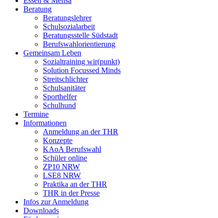
Essen & Mensa
Beratung
Beratungslehrer
Schulsozialarbeit
Beratungsstelle Südstadt
Berufswahlorientierung
Gemeinsam Leben
Sozialtraining wir(punkt)
Solution Focussed Minds
Streitschlichter
Schulsanitäter
Sporthelfer
Schulhund
Termine
Informationen
Anmeldung an der THR
Konzepte
KAoA Berufswahl
Schüler online
ZP10 NRW
LSE8 NRW
Praktika an der THR
THR in der Presse
Infos zur Anmeldung
Downloads